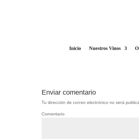
VENNUR
por
BzaSa
|
May 11, 2016
|
0 Comentarios
Inicio
Nuestros Vinos
O
Enviar comentario
Tu dirección de correo electrónico no será public
Comentario