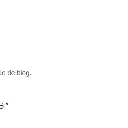
do de
blog
.
S”
emás una cata de nuestros