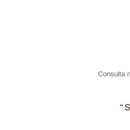
Consulta n
“
¿Quieres realizar una vi