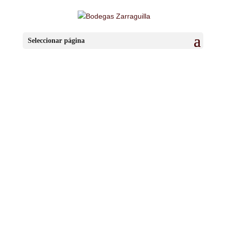
Seleccionar página
Linea
Artesanal
En esta vino selección la bodega de Zarraguilla te trae
su sección más delicada, con unos vinos creados con
cariño haciendo así que estos sean parte fundamental
de la vinoteca.