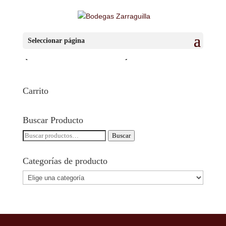
IMG_5554
Seleccionar página
(FILEminimizer)
Carrito
Buscar Producto
Buscar
Buscar
por:
Categorías de producto