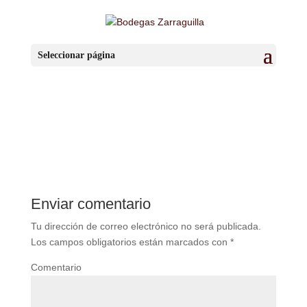
IMG_20141004_101651
Seleccionar página
por
BzaSa
|
May 10, 2016
|
0 Comentarios
Enviar comentario
Tu dirección de correo electrónico no será publicada.
Los campos obligatorios están marcados con
*
Comentario