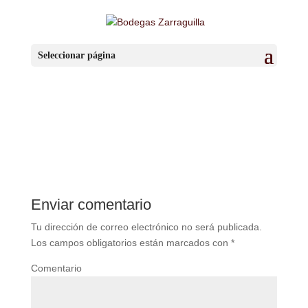
DO LOGO_logo DO
Seleccionar página
por
BzaSa
|
Dic 21, 2018
|
0 Comentarios
Enviar comentario
Tu dirección de correo electrónico no será publicada.
Los campos obligatorios están marcados con
*
Comentario