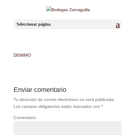
DEMIMO
Seleccionar página
por
BzaSa
|
May 11, 2016
|
0 Comentarios
DEMIMO
Enviar comentario
Tu dirección de correo electrónico no será publicada.
Los campos obligatorios están marcados con
*
Comentario