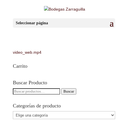
video_web.mp4
Seleccionar página
por
BzaSa
|
Ene 10, 2019
video_web.mp4
Carrito
Buscar Producto
Buscar
Buscar
por:
Categorías de producto