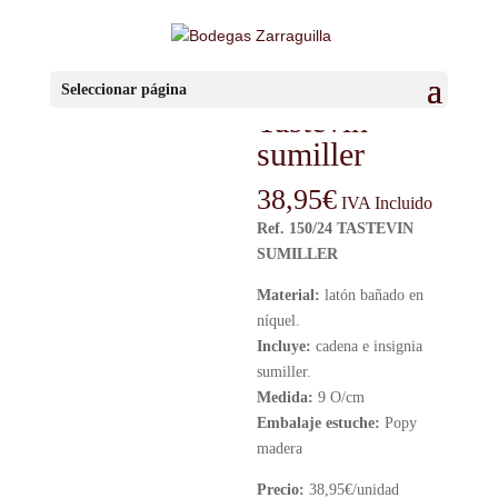
Inicio
/
Sin categorizar
/ Tastevin sumiller
Seleccionar página
Tastevin
sumiller
38,95
€
IVA Incluido
Ref. 150/24 TASTEVIN
SUMILLER
Material:
latón bañado en
níquel.
Incluye:
cadena e insignia
sumiller.
Medida:
9 O/cm
Embalaje estuche:
Popy
madera
Precio:
38,95€/unidad