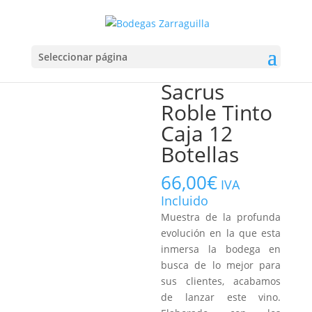
Inicio
/
Vino
/
Linea Ribera de Duero
/ Sacrus Roble Tinto
Seleccionar página
Caja 12 Botellas
Sacrus
Roble Tinto
Caja 12
Botellas
66,00
€
IVA
Incluido
Muestra de la profunda
evolución en la que esta
inmersa la bodega en
busca de lo mejor para
sus clientes, acabamos
de lanzar este vino.