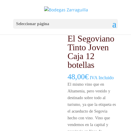
Inicio
/
Vino
/
Linea Alimentación
/ El Segoviano Tinto Joven
Seleccionar página
Caja 12 botellas
El Segoviano
Tinto Joven
Caja 12
botellas
48,00
€
IVA Incluido
El mismo vino que en
Altamenia, pero vestido y
destinado sobre todo al
turismo, ya que la etiqueta es
el acueducto de Segovia
hecho con vino. Vino que
vendemos en la capital y