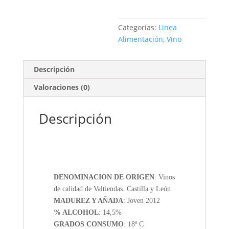
12
botellas
cantidad
Categorías:
Linea
Alimentación
,
Vino
Descripción
Valoraciones (0)
Descripción
DENOMINACION DE ORIGEN
: Vinos
de calidad de Valtiendas. Castilla y León
MADUREZ Y AÑADA
: Joven 2012
% ALCOHOL
: 14,5%
GRADOS CONSUMO
: 18º C