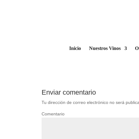
IMG_5581 (FILEminimi
por
BzaSa
|
Ene 11, 2019
|
0 Comentarios
Inicio
Nuestros Vinos
O
Enviar comentario
Tu dirección de correo electrónico no será public
Comentario