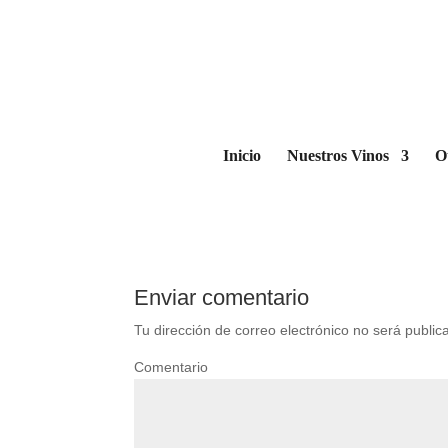
bonus_siteleri
por
|
Ene 24, 2026
|
0 Comentarios
Inicio
Nuestros Vinos
O
Enviar comentario
Tu dirección de correo electrónico no será public
Comentario