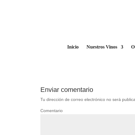
174_01 conservador vi
por
BzaSa
|
Mar 6, 2019
|
0 Comentarios
Inicio
Nuestros Vinos
O
Enviar comentario
Tu dirección de correo electrónico no será public
Comentario