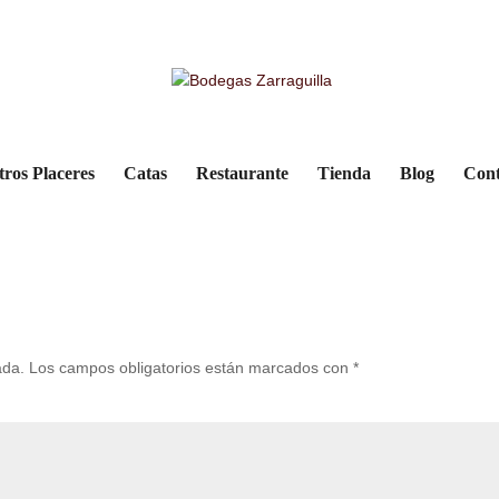
no profesional popy wine
tros Placeres
Catas
Restaurante
Tienda
Blog
Cont
ada.
Los campos obligatorios están marcados con
*