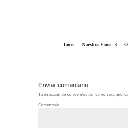
150_24 tastevin sumille
por
BzaSa
|
Mar 6, 2019
|
0 Comentarios
Inicio
Nuestros Vinos
O
Enviar comentario
Tu dirección de correo electrónico no será public
Comentario