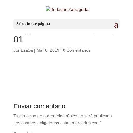
781_33 tapon aireador
Seleccionar página
oxigenador dino drop stop
01
por
BzaSa
|
Mar 6, 2019
|
0 Comentarios
Enviar comentario
Tu dirección de correo electrónico no será publicada.
Los campos obligatorios están marcados con
*